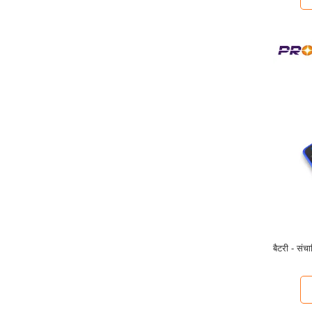
बैटरी - संच