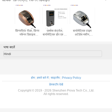
ी 1280 *
बॉयोमीट्रिक यूएसबी
एंड्रॉइड फ़िंगरप्रिंट
फास्ट स्पीड
वायरलेस 2
ोमेट्रिक
फ़िंगरप्रिंट रीडर, फ़िंगर
एक्सेस कंट्रोल,
बायोमेट्रिक टाइम
फ़िंगरप्रिं
िंट स्कैनर
स्कैनर डिवाइस
बायोमेट्रिक डोर एक्सेस
अटेंडेंस मशीन,
डिवाइस A
ुविधाजनक
256x288 पिक्सेल
सपोर्ट एनएफसी
फ़िंगरप्रिंट स्कैनर
ऑपरेटिंग 
योग
यूएसबी डिवाइस
भाषा बदलें
Hindi
होम
|
हमारे बारे में
|
साइटमैप
|
Privacy Policy
डेस्कटॉप देखें
Copyright © 2019 - 2026 Shenzhen Prova Tech Co., Ltd.
All rights reserved.